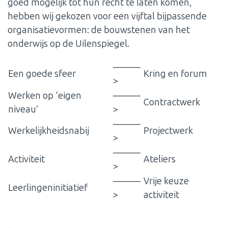
goed mogelijk tot hun recht te laten komen,
hebben wij gekozen voor een vijftal bijpassende
organisatievormen: de bouwstenen van het
onderwijs op de Uilenspiegel.
———
Een goede sfeer
Kring en forum
>
Werken op ‘eigen
———
Contractwerk
niveau’
>
———
Werkelijkheidsnabij
Projectwerk
>
———
Activiteit
Ateliers
>
———
Vrije keuze
Leerlingeninitiatief
>
activiteit